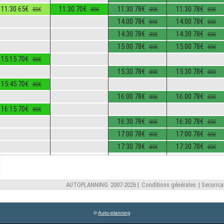
©
Auto-planning