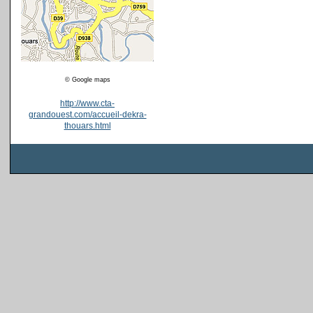
© Google maps
http://www.cta-
grandouest.com/accueil-dekra-
thouars.html