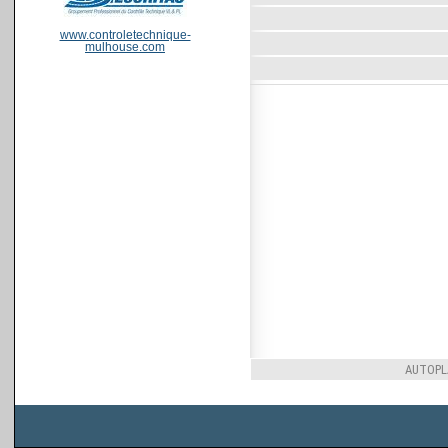
www.controletechnique-
mulhouse.com