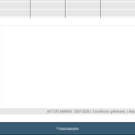
©
Auto-planning