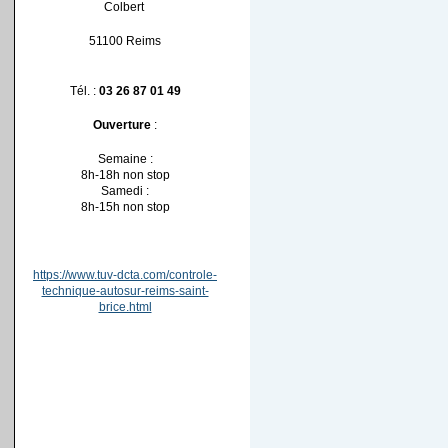
Colbert
51100 Reims
Tél. :
03 26 87 01 49
Ouverture
:
Semaine :
8h-18h non stop
Samedi :
8h-15h non stop
https://www.tuv-dcta.com/controle-
technique-autosur-reims-saint-
brice.html